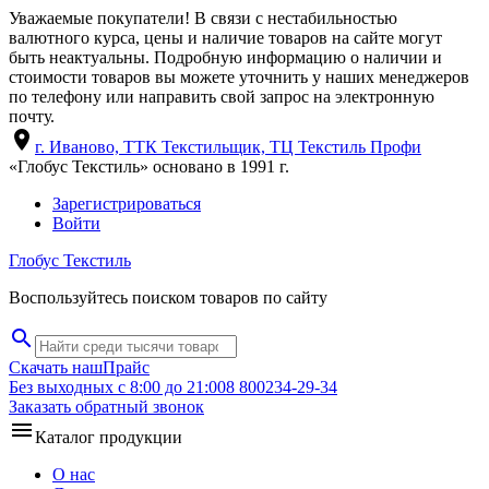
Уважаемые покупатели! В связи с нестабильностью
валютного курса, цены и наличие товаров на сайте могут
быть неактуальны. Подробную информацию о наличии и
стоимости товаров вы можете уточнить у наших менеджеров
по телефону или направить свой запрос на электронную
почту.
location_on
г. Иваново, ТТК Текстильщик, ТЦ Текстиль Профи
«Глобус Текстиль» основано в 1991 г.
Зарегистрироваться
Войти
Глобус Текстиль
Воспользуйтесь поиском товаров по сайту
search
Скачать наш
Прайс
Без выходных с 8:00 до 21:00
8 800
234-29-34
Заказать обратный звонок
menu
Каталог продукции
О нас