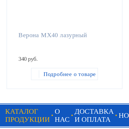
Верона MX40 лазурный
340
руб.
Подробнее о товаре
КАТАЛОГ
О
ДОСТАВКА
НО
ПРОДУКЦИИ
НАС
И ОПЛАТА