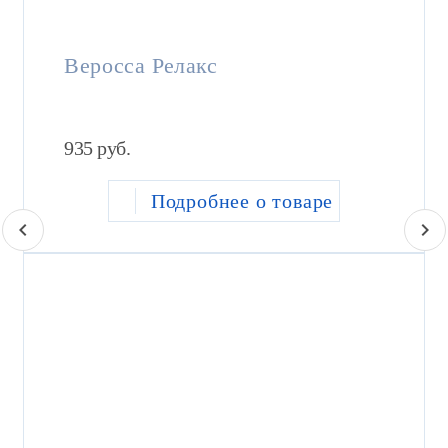
Веросса Релакс
935
руб.
Подробнее о товаре
chevron_left
chevron_right