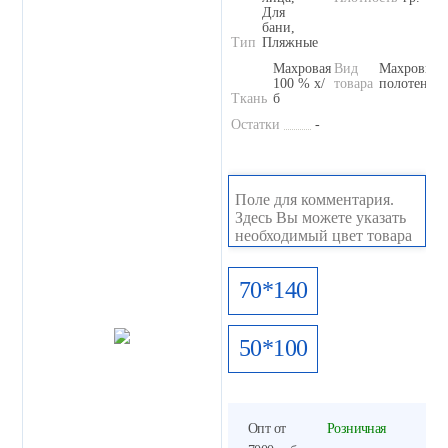
Для
бани,
Тип
Пляжные
Махровая
Вид
Махровые
100 % х/
товара
полотенца
Ткань
б
Остатки
-
70*140
50*100
Опт от
Розничная