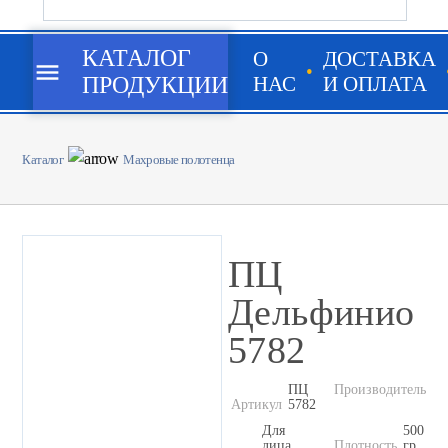
КАТАЛОГ
О
ДОСТАВКА
menu
ПРОДУКЦИИ
НАС
И ОПЛАТА
Каталог
Махровые полотенца
ПЦ
Дельфинио
5782
ПЦ
Производитель
До
Артикул
5782
Для
500
лица,
Плотность
гр.