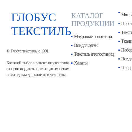
ГЛОБУС
КАТАЛОГ
Мягки
ПРОДУКЦИИ
Прос
ТЕКСТИЛЬ
Текст
Махровые полотенца
Ткан
Все для детей
Набор
© Глобус текстиль, с 1991
Текстиль для гостиниц
Все д
Халаты
Большой выбор ивановского текстиля
Пледы
от производителя по выгодным ценам
и выгодным для клиентов условиям.