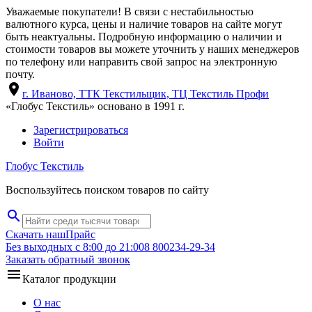
Уважаемые покупатели! В связи с нестабильностью
валютного курса, цены и наличие товаров на сайте могут
быть неактуальны. Подробную информацию о наличии и
стоимости товаров вы можете уточнить у наших менеджеров
по телефону или направить свой запрос на электронную
почту.
location_on
г. Иваново, ТТК Текстильщик, ТЦ Текстиль Профи
«Глобус Текстиль» основано в 1991 г.
Зарегистрироваться
Войти
Глобус Текстиль
Воспользуйтесь поиском товаров по сайту
search
Скачать наш
Прайс
Без выходных с 8:00 до 21:00
8 800
234-29-34
Заказать обратный звонок
menu
Каталог продукции
О нас