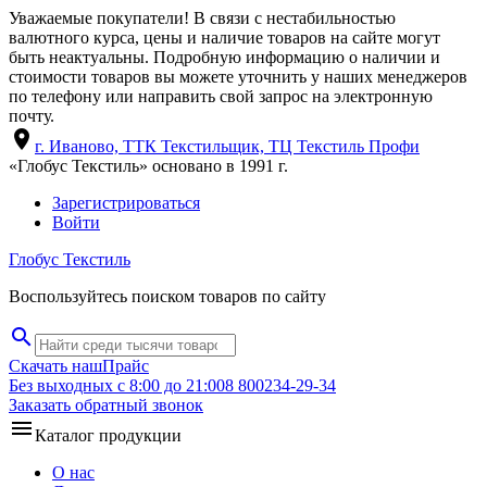
Уважаемые покупатели! В связи с нестабильностью
валютного курса, цены и наличие товаров на сайте могут
быть неактуальны. Подробную информацию о наличии и
стоимости товаров вы можете уточнить у наших менеджеров
по телефону или направить свой запрос на электронную
почту.
location_on
г. Иваново, ТТК Текстильщик, ТЦ Текстиль Профи
«Глобус Текстиль» основано в 1991 г.
Зарегистрироваться
Войти
Глобус Текстиль
Воспользуйтесь поиском товаров по сайту
search
Скачать наш
Прайс
Без выходных с 8:00 до 21:00
8 800
234-29-34
Заказать обратный звонок
menu
Каталог продукции
О нас