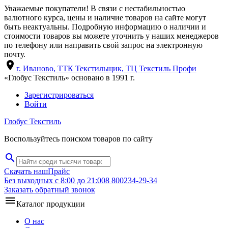
Уважаемые покупатели! В связи с нестабильностью
валютного курса, цены и наличие товаров на сайте могут
быть неактуальны. Подробную информацию о наличии и
стоимости товаров вы можете уточнить у наших менеджеров
по телефону или направить свой запрос на электронную
почту.
location_on
г. Иваново, ТТК Текстильщик, ТЦ Текстиль Профи
«Глобус Текстиль» основано в 1991 г.
Зарегистрироваться
Войти
Глобус Текстиль
Воспользуйтесь поиском товаров по сайту
search
Скачать наш
Прайс
Без выходных с 8:00 до 21:00
8 800
234-29-34
Заказать обратный звонок
menu
Каталог продукции
О нас