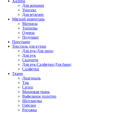
Халаты
Для женщин
Унисекс
Для мужчин
Мягкий инвентарь
Матрасы
Топперы
Одеяла
Подушки
Простыни
Текстиль для кухни
Для рук;Для лица;
Для рук
Скатерти
Для рук;Салфетки;Для бани;
Салфетки
Ткани
Диагональ
Тик
Ситец
Махровая ткань
Вафельное полотно
Шотландка
Гобелен
Рогожка