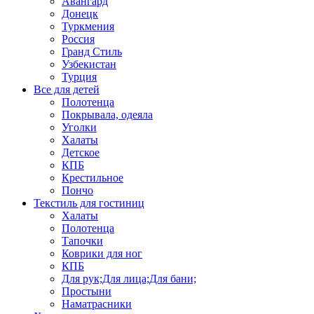
Авангард
Донецк
Туркмения
Россия
Гранд Стиль
Узбекистан
Турция
Все для детей
Полотенца
Покрывала, одеяла
Уголки
Халаты
Детское
КПБ
Крестильное
Пончо
Текстиль для гостиниц
Халаты
Полотенца
Тапочки
Коврики для ног
КПБ
Для рук;Для лица;Для бани;
Простыни
Наматрасники