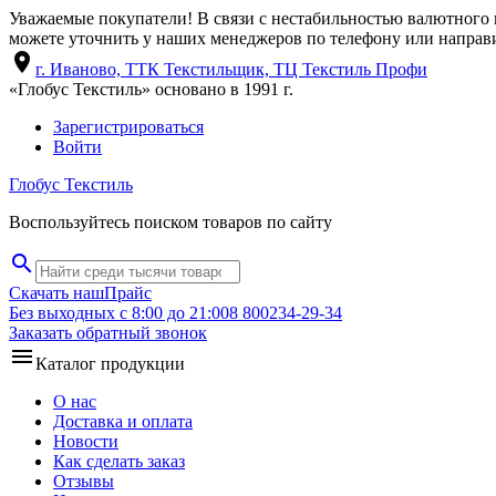
Уважаемые покупатели! В связи с нестабильностью валютного 
можете уточнить у наших менеджеров по телефону или направи
location_on
г. Иваново, ТТК Текстильщик, ТЦ Текстиль Профи
«Глобус Текстиль» основано в 1991 г.
Зарегистрироваться
Войти
Глобус Текстиль
Воспользуйтесь поиском товаров по сайту
search
Скачать наш
Прайс
Без выходных с 8:00 до 21:00
8 800
234-29-34
Заказать обратный звонок
menu
Каталог продукции
О нас
Доставка и оплата
Новости
Как сделать заказ
Отзывы