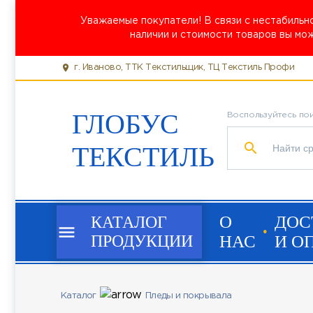
Уважаемые покупатели! В связи с нестабильн
наличии и стоимости товаров вы мо
location_on
г. Иваново, ТТК Текстильщик, ТЦ Текстиль Профи
ГЛОБУС
Воспользуйтесь по
search
ТЕКСТИЛЬ
О
ДОС
КАТАЛОГ
menu
ПРОДУКЦИИ
НАС
И О
Каталог
Пледы и покрывала