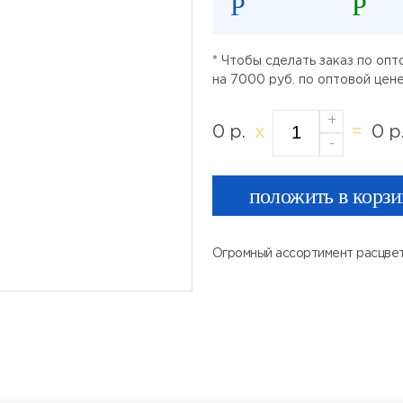
Р
Р
* Чтобы сделать заказ по оп
на 7000 руб. по оптовой цен
+
0
р.
x
=
0
р
-
положить в корз
Огромный ассортимент расцвет