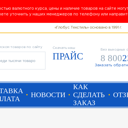
остью валютного курса, цены и наличие товаров на сайте мог
жете уточнить у наших менеджеров по телефону или направить
«Глобус Текстиль» основано в 1991 г.
иском товаров по сайту
Скачать наш
Без выходных с
ПРАЙС
8 800
2
Заказать обрат
КАК
ТАВКА
НОВОСТИ
СДЕЛАТЬ
ОТ
ПЛАТА
ЗАКАЗ