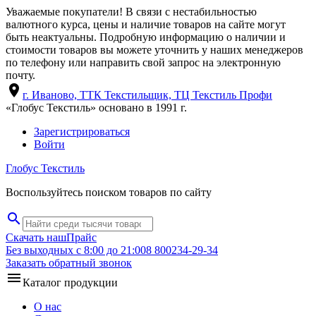
Уважаемые покупатели! В связи с нестабильностью
валютного курса, цены и наличие товаров на сайте могут
быть неактуальны. Подробную информацию о наличии и
стоимости товаров вы можете уточнить у наших менеджеров
по телефону или направить свой запрос на электронную
почту.
location_on
г. Иваново, ТТК Текстильщик, ТЦ Текстиль Профи
«Глобус Текстиль» основано в 1991 г.
Зарегистрироваться
Войти
Глобус Текстиль
Воспользуйтесь поиском товаров по сайту
search
Скачать наш
Прайс
Без выходных с 8:00 до 21:00
8 800
234-29-34
Заказать обратный звонок
menu
Каталог продукции
О нас