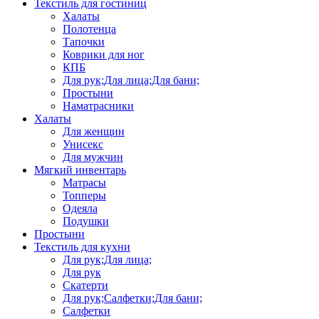
Текстиль для гостиниц
Халаты
Полотенца
Тапочки
Коврики для ног
КПБ
Для рук;Для лица;Для бани;
Простыни
Наматрасники
Халаты
Для женщин
Унисекс
Для мужчин
Мягкий инвентарь
Матрасы
Топперы
Одеяла
Подушки
Простыни
Текстиль для кухни
Для рук;Для лица;
Для рук
Скатерти
Для рук;Салфетки;Для бани;
Салфетки