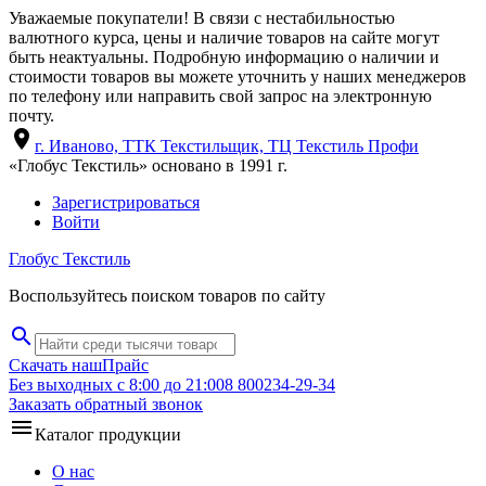
Уважаемые покупатели! В связи с нестабильностью
валютного курса, цены и наличие товаров на сайте могут
быть неактуальны. Подробную информацию о наличии и
стоимости товаров вы можете уточнить у наших менеджеров
по телефону или направить свой запрос на электронную
почту.
location_on
г. Иваново, ТТК Текстильщик, ТЦ Текстиль Профи
«Глобус Текстиль» основано в 1991 г.
Зарегистрироваться
Войти
Глобус Текстиль
Воспользуйтесь поиском товаров по сайту
search
Скачать наш
Прайс
Без выходных с 8:00 до 21:00
8 800
234-29-34
Заказать обратный звонок
menu
Каталог продукции
О нас