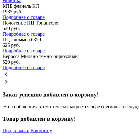
Новинка
КПБ фланель КЛ
1985
руб.
Подробнее о товаре
Полотенце ПЦ Трианголе
520
руб.
Подробнее о товаре
ПЦ Глиммер 6350
625
руб.
Подробнее о товаре
Веросса Милано темно-бирюзовый
520
руб.
Подробнее о товаре
chevron_left
chevron_right
Заказ успешно добавлен в корзину!
Это сообщение автоматически закроется через несколько секунд
Товар добавлен в корзину!
Продолжить
В корзину