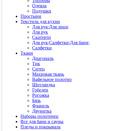
Топперы
Одеяла
Подушки
Простыни
Текстиль для кухни
Для рук;Для лица;
Для рук
Скатерти
Для рук;Салфетки;Для бани;
Салфетки
Ткани
Диагональ
Тик
Ситец
Махровая ткань
Вафельное полотно
Шотландка
Гобелен
Рогожка
Бязь
Фланель
Двунитка
Наборы полотенец
Все для бани и сауны
Пледы и покрывала